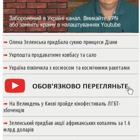
➠
Олена Зеленська придбала сукню принцеси Діани
➠
Укрпошта продаватиме ковбасу та сало
➠
Україна покінчила з космосом та космічними ракетами
➠
На Великдень у Києві пройде кінофестиваль ЛГБТ-
збоченців
➠
Зеленський придбав акції африканських копалень за 1.6
млрд доларів