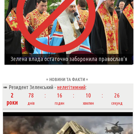
Зелена влада остаточно заборонила православ'я
= НОВИНИ ТА ФАКТИ =
➠ Резидент Зеленський -
нелегітимний
:
2
78
16
10
28
роки