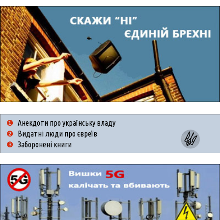
❶
Анекдоти про українську владу
❷
Видатні люди про євреїв
❸
Заборонені книги