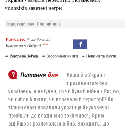
чоловіків завезені негри
Повний лінк
Короткий лінк
Pravda.red
✐
22-05-2023
new
Більше на Фейсбуці!
➥
Верховна ЗеРада
➥
Заборонені книги
➥
Новини та факти
Якщо б в Україні
президентом був
українець, а не іудей, то чи була б війна з Росією,
чи гибли б люди, чи втрачали б території? Як
тільки євреї повалили українця Януковича і
прийшли до влади мир закінчився, Крим
відійшов і розпочалася війна. Виходить, що