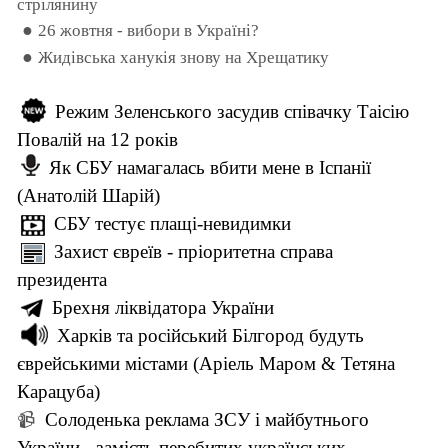
стрілянину
●
26 жовтня - вибори в Україні?
●
Жидівська ханукія знову на Хрещатику
Режим Зеленського засудив співачку Таісію
Повалій на 12 років
Як СБУ намагалась вбити мене в Іспанії
(Анатолій Шарій)
СБУ тестує плащі-невидимки
Захист євреїв - пріоритетна справа
президента
Брехня ліквідатора України
Харків та російський Білгород будуть
єврейськими містами (Аріель Маром & Тетяна
Карацуба)
Солоденька реклама ЗСУ і майбутнього
📹
України - замість перебитих українських