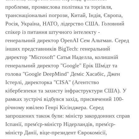
проблеми, промислова політика та торгівля,
транснаціональні погрози, Китай, Індія, Європа,
Росія, Україна, НАТО, лідерство США. Головний
спікер із питання штучного інтелекту -
генеральний директор OpenAI Сем Альтман. Серед
інших представників BigTech: генеральний
директор "Microsoft" Сатья Наделла, колишній
генеральний директор "Google" Ерік Шмідт та
голова "Google DeepMind" Деміс Хасабіс, Джен
Істерлі, директорка "CISA" (Агентство
кібербезпеки та захисту інфраструктури США). У
рамках зустрічі відбувся захід, присвячений 100-
річному ювілею Генрі Кісінджера. Серед
запрошених також були: міністр закордонних справ
Іспанії, прем'єр-міністр Нідерландів, прем'єр-
міністр Данії, віце-президент Єврокомісії,