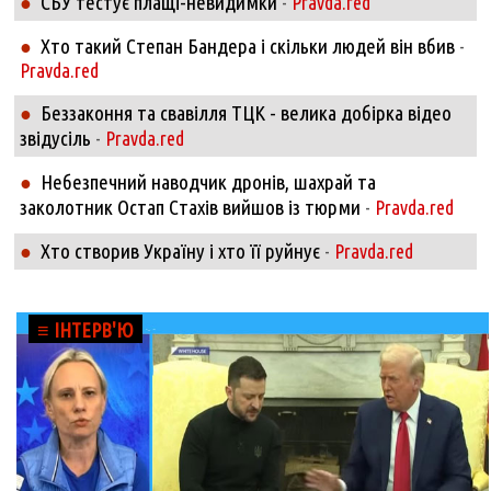
СБУ тестує плащі-невидимки
●
-
Pravda.red
Хто такий Степан Бандера і скільки людей він вбив
●
-
Pravda.red
Беззаконня та свавілля ТЦК - велика добірка відео
●
звідусіль
-
Pravda.red
Небезпечний наводчик дронів, шахрай та
●
заколотник Остап Стахів вийшов із тюрми
-
Pravda.red
Хто створив Україну і хто її руйнує
●
-
Pravda.red
≡ ІНТЕРВ'Ю