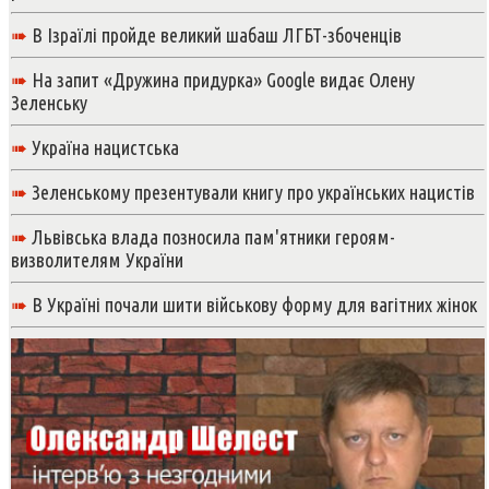
➠
В Ізраїлі пройде великий шабаш ЛГБТ-збоченців
➠
На запит «Дружина придурка» Google видає Олену
Зеленську
➠
Україна нацистська
➠
Зеленському презентували книгу про українських нацистів
➠
Львівська влада позносила пам'ятники героям-
визволителям України
➠
В Україні почали шити військову форму для вагітних жінок