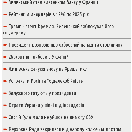
➠
Зеленський став власником банку у Франції
➠
Рейтинг мільярдерів з 1996 по 2025 рік
➠
Трамп - агент Кремля. Зеленський заблокував його
соцмережу
➠
Президент розповів про озброєний напад та стрілянину
➠
26 жовтня - вибори в Україні?
➠
Жидівська ханукія знову на Хрещатику
➠
Усі ракети Росії та їх далекобійність
➠
Залужного готують у президенти
➠
Втрати України у війні від інсайдерів
➠
Сергій Гула мало не уйшов на вимогу СБУ
➠
Верховна Рада закрилася від народу колючим дротом