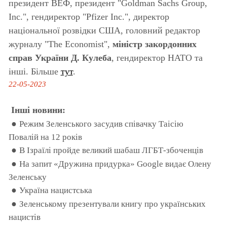
президент ВЕФ, президент "Goldman Sachs Group,
Inc.", гендиректор "Pfizer Inc.", директор
національної розвідки США, головний редактор
журналу "The Economist",
міністр закордонних
справ України Д. Кулеба
, гендиректор НАТО та
інші. Більше
тут
.
22-05-2023
Інші новини:
●
Режим Зеленського засудив співачку Таісію
Повалій на 12 років
●
В Ізраїлі пройде великий шабаш ЛГБТ-збоченців
●
На запит «Дружина придурка» Google видає Олену
Зеленську
●
Україна нацистська
●
Зеленському презентували книгу про українських
нацистів