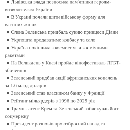
●
Львівська влада позносила пам'ятники героям-
визволителям України
●
В Україні почали шити військову форму для
вагітних жінок
●
Олена Зеленська придбала сукню принцеси Діани
●
Укрпошта продаватиме ковбасу та сало
●
Україна покінчила з космосом та космічними
ракетами
●
На Великдень у Києві пройде кінофестиваль ЛГБТ-
збоченців
●
Зеленський придбав акції африканських копалень
за 1.6 млрд доларів
●
Зеленський став власником банку у Франції
●
Рейтинг мільярдерів з 1996 по 2025 рік
●
Трамп - агент Кремля. Зеленський заблокував його
соцмережу
●
Президент розповів про озброєний напад та