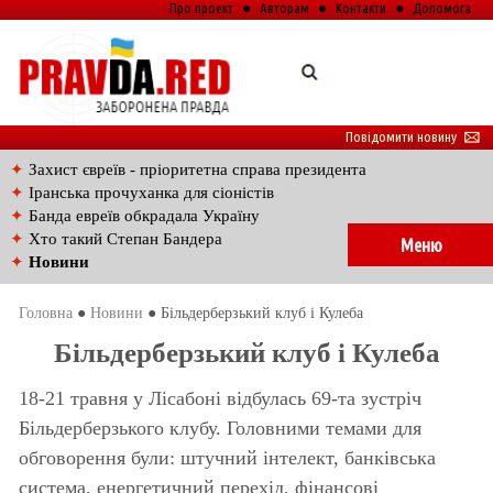
Про проект
●
Авторам
●
Контакти
●
Допомога
Повідомити новину
🖂
✦
Захист євреїв - пріоритетна справа президента
✦
Іранська прочуханка для сіоністів
✦
Банда евреїв обкрадала Україну
✦
Хто такий Степан Бандера
Меню
✦
Новини
Головна
●
Новини
● Більдерберзький клуб і Кулеба
Більдерберзький клуб і Кулеба
18-21 травня у Лісабоні відбулась 69-та зустріч
Більдерберзького клубу. Головними темами для
обговорення були: штучний інтелект, банківська
система, енергетичний перехід, фінансові