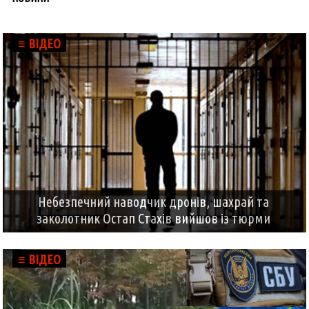
≡ ВІДЕО
Небезпечний наводчик дронів, шахрай та
заколотник Остап Стахів вийшов із тюрми
≡ ВІДЕО