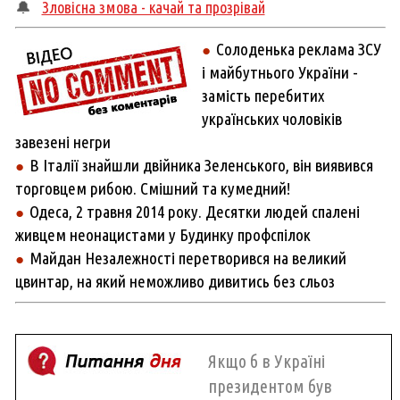
🔔
Зловісна змова - качай та прозрівай
Солоденька реклама ЗСУ
●
і майбутнього України -
замість перебитих
українських чоловіків
завезені негри
В Італії знайшли двійника Зеленського, він виявився
●
торговцем рибою. Смішний та кумедний!
Одеса, 2 травня 2014 року. Десятки людей спалені
●
живцем неонацистами у Будинку профспілок
Майдан Незалежності перетворився на великий
●
цвинтар, на який неможливо дивитись без сльоз
Якщо б в Україні
президентом був