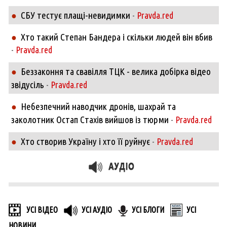
СБУ тестує плащі-невидимки
●
-
Pravda.red
Хто такий Степан Бандера і скільки людей він вбив
●
-
Pravda.red
Беззаконня та свавілля ТЦК - велика добірка відео
●
звідусіль
-
Pravda.red
Небезпечний наводчик дронів, шахрай та
●
заколотник Остап Стахів вийшов із тюрми
-
Pravda.red
Хто створив Україну і хто її руйнує
●
-
Pravda.red
УСІ ВІДЕО
УСІ АУДІО
УСІ БЛОГИ
УСІ
НОВИНИ