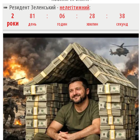
➠ Резидент Зеленський -
нелегітимний
:
2
81
06
28
39
роки