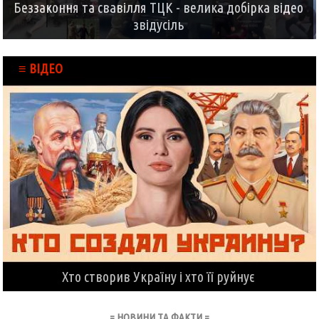
Беззаконня та свавілля ТЦК - велика добірка відео
звідусіль
≡ ВІДЕО
Хто створив Україну і хто її руйнує
= НОВИНИ ТА ФАКТИ =