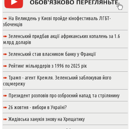
➠
На Великдень у Києві пройде кінофестиваль ЛГБТ-
збоченців
➠
Зеленський придбав акції африканських копалень за 1.6
млрд доларів
➠
Зеленський став власником банку у Франції
➠
Рейтинг мільярдерів з 1996 по 2025 рік
➠
Трамп - агент Кремля. Зеленський заблокував його
соцмережу
➠
Президент розповів про озброєний напад та стрілянину
➠
26 жовтня - вибори в Україні?
➠
Жидівська ханукія знову на Хрещатику