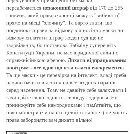
перебування у приміщенні без маски
передбачається
незаконний штраф
від 170 до 255
гривень, який правоохоронці можуть "вибивати"
прямо на місці "злочину". Та варто знати, що
поодинокі справи за відмову від носіння маски чи
відмову сплатити штраф жоден суд ще не
задовільнив, бо постанова Кабміну суперечить
Конституції України, не має юридичної сили і є
справжнісінькою аферою.
Дихати відпрацьованим
повітрям - все одно що їсти власні екскременти.
Та ще маски - це перевірка на інтелект: владі треба
наочно бачити відсоток на все згодних баранів
серед населення. Тому не давайте себе залякувати і
захищайте свою гідність, свободу і здоров'я. Не
принижуйте себе намордниками і пам'ятайте, що
ніякі міністри (чи навіть цілий їх кабінет) не мають
права забороняти вам дихати вільно!