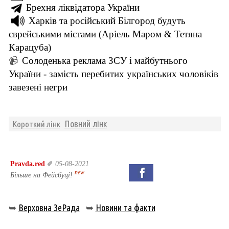
Брехня ліквідатора України
Харків та російський Білгород будуть
єврейськими містами (Аріель Маром & Тетяна
Карацуба)
Солоденька реклама ЗСУ і майбутнього
📹
України - замість перебитих українських чоловіків
завезені негри
Повний лінк
Короткий лінк
Pravda.red
✐
05-08-2021
new
Більше на Фейсбуці!
➥
Верховна ЗеРада
➥
Новини та факти