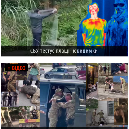
СБУ тестує плащі-невидимки
≡ ВІДЕО