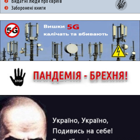
❷
Видатні люди про євреїв
❸
Заборонені книги