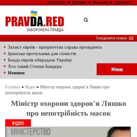
Про проект
●
Авторам
●
Контакти
●
Допомога
Повідомити новину
🖂
✦
Захист євреїв - пріоритетна справа президента
✦
Іранська прочуханка для сіоністів
✦
Банда евреїв обкрадала Україну
✦
Хто такий Степан Бандера
Меню
✦
Новини
Головна
●
Відео
● Міністр охорони здоров’я Ляшко про
непотрібність масок
Міністр охорони здоров'я Ляшко
про непотрібність масок
ВІДЕО