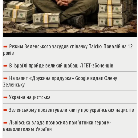
➠
Режим Зеленського засудив співачку Таісію Повалій на 12
років
➠
В Ізраїлі пройде великий шабаш ЛГБТ-збоченців
➠
На запит «Дружина придурка» Google видає Олену
Зеленську
➠
Україна нацистська
➠
Зеленському презентували книгу про українських нацистів
➠
Львівська влада позносила пам'ятники героям-
визволителям України