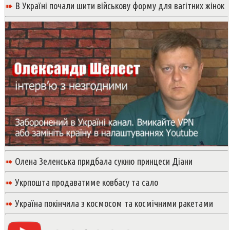
➠
В Україні почали шити військову форму для вагітних жінок
➠
Олена Зеленська придбала сукню принцеси Діани
➠
Укрпошта продаватиме ковбасу та сало
➠
Україна покінчила з космосом та космічними ракетами