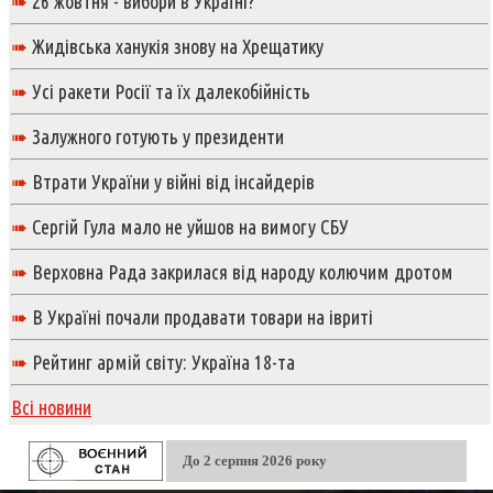
➠
26 жовтня - вибори в Україні?
➠
Жидівська ханукія знову на Хрещатику
➠
Усі ракети Росії та їх далекобійність
➠
Залужного готують у президенти
➠
Втрати України у війні від інсайдерів
➠
Сергій Гула мало не уйшов на вимогу СБУ
➠
Верховна Рада закрилася від народу колючим дротом
➠
В Україні почали продавати товари на івриті
➠
Рейтинг армій світу: Україна 18-та
Всі новини
До 2 серпня 2026 року