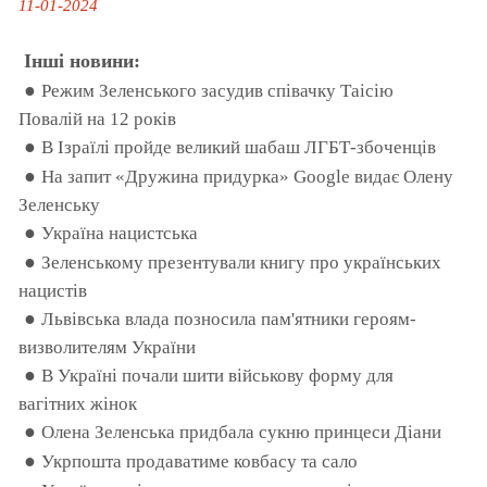
11-01-2024
Інші новини:
●
Режим Зеленського засудив співачку Таісію
Повалій на 12 років
●
В Ізраїлі пройде великий шабаш ЛГБТ-збоченців
●
На запит «Дружина придурка» Google видає Олену
Зеленську
●
Україна нацистська
●
Зеленському презентували книгу про українських
нацистів
●
Львівська влада позносила пам'ятники героям-
визволителям України
●
В Україні почали шити військову форму для
вагітних жінок
●
Олена Зеленська придбала сукню принцеси Діани
●
Укрпошта продаватиме ковбасу та сало