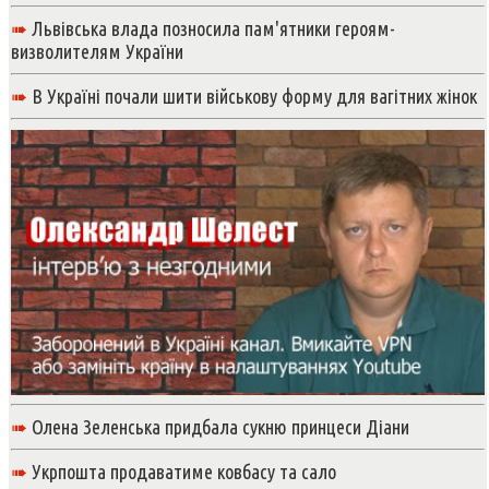
➠
Львівська влада позносила пам'ятники героям-
визволителям України
➠
В Україні почали шити військову форму для вагітних жінок
➠
Олена Зеленська придбала сукню принцеси Діани
➠
Укрпошта продаватиме ковбасу та сало