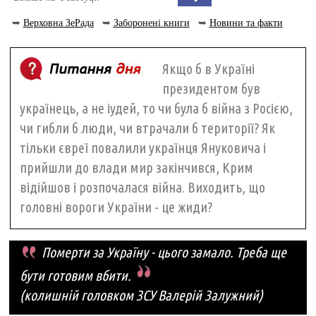
➥
Верховна ЗеРада
➥
Заборонені книги
➥
Новини та факти
Якщо б в Україні
президентом був
українець, а не іудей, то чи була б війна з Росією,
чи гибли б люди, чи втрачали б території? Як
тільки євреї повалили українця Януковича і
прийшли до влади мир закінчився, Крим
відійшов і розпочалася війна. Виходить, що
головні вороги України - це жиди?
Померти за Україну - цього замало. Треба ще
бути готовим вбити.
(колишній головком ЗСУ Валерій Залужний)