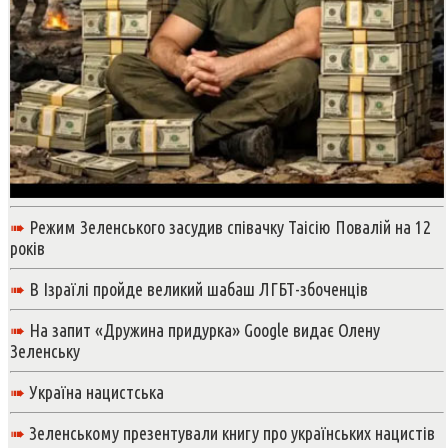
➠
Режим Зеленського засудив співачку Таісію Повалій на 12
років
➠
В Ізраїлі пройде великий шабаш ЛГБТ-збоченців
➠
На запит «Дружина придурка» Google видає Олену
Зеленську
➠
Україна нацистська
➠
Зеленському презентували книгу про українських нацистів