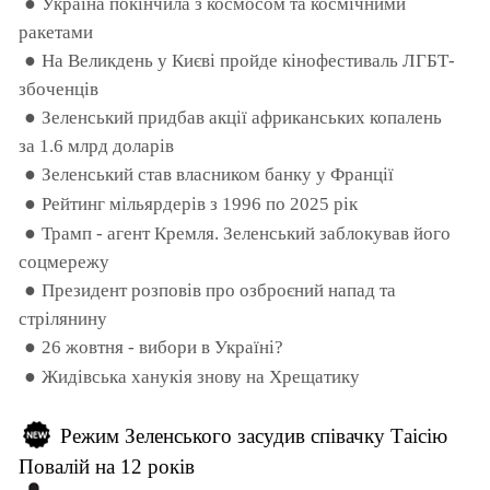
●
Україна покінчила з космосом та космічними
ракетами
●
На Великдень у Києві пройде кінофестиваль ЛГБТ-
збоченців
●
Зеленський придбав акції африканських копалень
за 1.6 млрд доларів
●
Зеленський став власником банку у Франції
●
Рейтинг мільярдерів з 1996 по 2025 рік
●
Трамп - агент Кремля. Зеленський заблокував його
соцмережу
●
Президент розповів про озброєний напад та
стрілянину
●
26 жовтня - вибори в Україні?
●
Жидівська ханукія знову на Хрещатику
Режим Зеленського засудив співачку Таісію
Повалій на 12 років