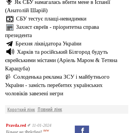
Як СБУ намагалась вбити мене в Іспанії
(Анатолій Шарій)
СБУ тестує плащі-невидимки
Захист євреїв - пріоритетна справа
президента
Брехня ліквідатора України
Харків та російський Білгород будуть
єврейськими містами (Аріель Маром & Тетяна
Карацуба)
Солоденька реклама ЗСУ і майбутнього
📹
України - замість перебитих українських
чоловіків завезені негри
Повний лінк
Короткий лінк
Pravda.red
✐
11-01-2024
new
Більше на Фейсбуці!