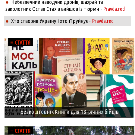
Небезпечний наводчик дронів, шахрай та
●
заколотник Остап Стахів вийшов із тюрми
-
Pravda.red
Хто створив Україну і хто її руйнує
●
-
Pravda.red
≡ СТАТТЯ
Безкоштовні єКниги для 18-річних бійців
≡ СТАТТЯ