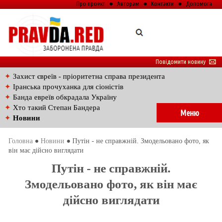
Про проект
●
Авторам
●
Контакти
●
Допомога
Повідомити новину
🖂
✦
Захист євреїв - пріоритетна справа президента
✦
Іранська прочуханка для сіоністів
✦
Банда евреїв обкрадала Україну
✦
Хто такий Степан Бандера
Меню
✦
Новини
Головна
●
Новини
● Путін - не справжній. Змодельовано фото, як
він має дійсно виглядати
Путін - не справжній.
Змодельовано фото, як він має
дійсно виглядати