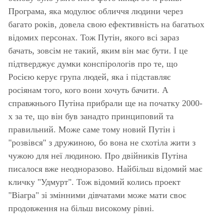
Програма, яка модулює обличчя людини через
багато років, довела свою ефективність на багатьох
відомих персонах. Тож Путін, якого всі зараз
бачать, зовсім не такий, яким він має бути. І це
підтверджує думки конспірологів про те, що
Росією керує група людей, яка і підставляє
росіянам того, кого вони хочуть бачити. А
справжнього Путіна прибрали ще на початку 2000-
х за те, що він був занадто принциповий та
правильний. Може саме тому новий Путін і
"розвівся" з дружиною, бо вона не схотіла жити з
чужою для неї людиною. Про двійників Путіна
писалося вже неодноразово. Найбільш відомий має
кличку "Удмурт". Тож відомий колись проект
"Віагра" зі змінними дівчатами може мати своє
продовження на більш високому рівні.