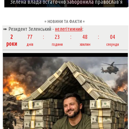
Зелена влада остаточно заборонила православ'я
= НОВИНИ ТА ФАКТИ =
➠ Резидент Зеленський -
нелегітимний
:
2
77
23
48
05
роки