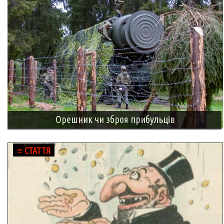
Орешник чи зброя прибульців
≡ СТАТТЯ