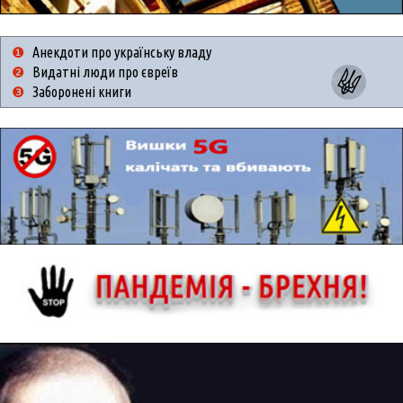
❶
Анекдоти про українську владу
❷
Видатні люди про євреїв
❸
Заборонені книги