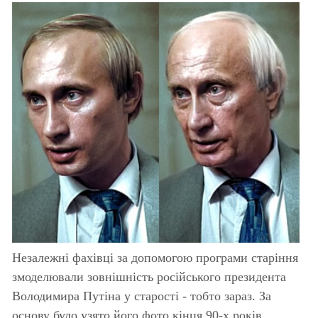
Незалежні фахівці за допомогою програми старіння
змоделювали зовнішність російського президента
Володимира Путіна у старості - тобто зараз. За
основу було узято його фото кінця 90-х років.