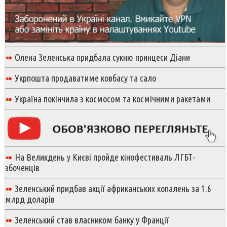
➠
Олена Зеленська придбала сукню принцеси Діани
➠
Укрпошта продаватиме ковбасу та сало
➠
Україна покінчила з космосом та космічними ракетами
➠
На Великдень у Києві пройде кінофестиваль ЛГБТ-
збоченців
➠
Зеленський придбав акції африканських копалень за 1.6
млрд доларів
➠
Зеленський став власником банку у Франції