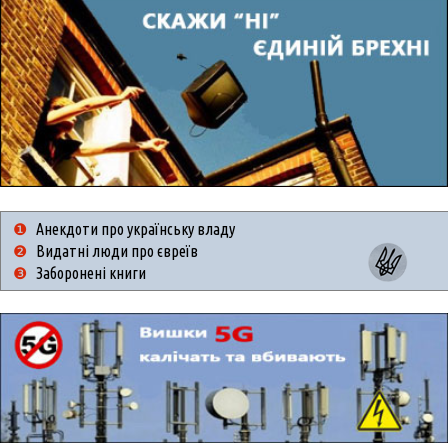
❶
Анекдоти про українську владу
❷
Видатні люди про євреїв
❸
Заборонені книги