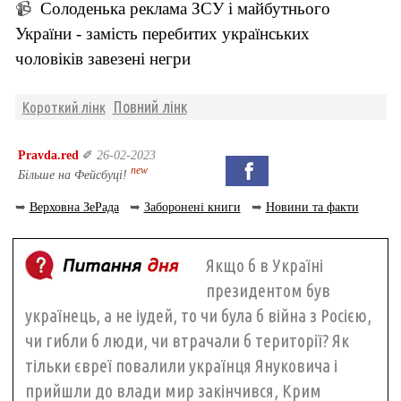
Солоденька реклама ЗСУ і майбутнього
📹
України - замість перебитих українських
чоловіків завезені негри
Повний лінк
Короткий лінк
Pravda.red
✐
26-02-2023
new
Більше на Фейсбуці!
➥
Верховна ЗеРада
➥
Заборонені книги
➥
Новини та факти
Якщо б в Україні
президентом був
українець, а не іудей, то чи була б війна з Росією,
чи гибли б люди, чи втрачали б території? Як
тільки євреї повалили українця Януковича і
прийшли до влади мир закінчився, Крим