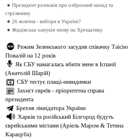
●
Президент розповів про озброєний напад та
стрілянину
●
26 жовтня - вибори в Україні?
●
Жидівська ханукія знову на Хрещатику
Режим Зеленського засудив співачку Таісію
Повалій на 12 років
Як СБУ намагалась вбити мене в Іспанії
(Анатолій Шарій)
СБУ тестує плащі-невидимки
Захист євреїв - пріоритетна справа
президента
Брехня ліквідатора України
Харків та російський Білгород будуть
єврейськими містами (Аріель Маром & Тетяна
Карацуба)