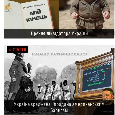
Брехня ліквідатора України
≡ СТАТТЯ
Україна зраджена і продана американським
баригам