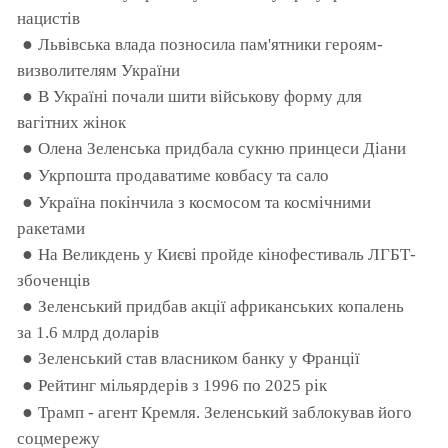
нацистів
●
Львівська влада позносила пам'ятники героям-
визволителям України
●
В Україні почали шити військову форму для
вагітних жінок
●
Олена Зеленська придбала сукню принцеси Діани
●
Укрпошта продаватиме ковбасу та сало
●
Україна покінчила з космосом та космічними
ракетами
●
На Великдень у Києві пройде кінофестиваль ЛГБТ-
збоченців
●
Зеленський придбав акції африканських копалень
за 1.6 млрд доларів
●
Зеленський став власником банку у Франції
●
Рейтинг мільярдерів з 1996 по 2025 рік
●
Трамп - агент Кремля. Зеленський заблокував його
соцмережу