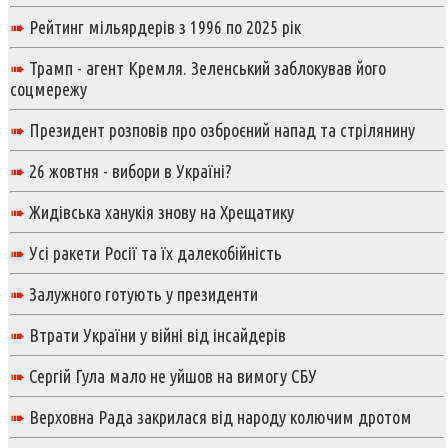
➠
Рейтинг мільярдерів з 1996 по 2025 рік
➠
Трамп - агент Кремля. Зеленський заблокував його
соцмережу
➠
Президент розповів про озброєний напад та стрілянину
➠
26 жовтня - вибори в Україні?
➠
Жидівська ханукія знову на Хрещатику
➠
Усі ракети Росії та їх далекобійність
➠
Залужного готують у президенти
➠
Втрати України у війні від інсайдерів
➠
Сергій Гула мало не уйшов на вимогу СБУ
➠
Верховна Рада закрилася від народу колючим дротом