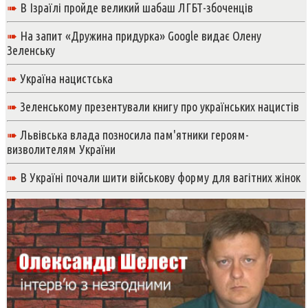
➠
В Ізраїлі пройде великий шабаш ЛГБТ-збоченців
➠
На запит «Дружина придурка» Google видає Олену
Зеленську
➠
Україна нацистська
➠
Зеленському презентували книгу про українських нацистів
➠
Львівська влада позносила пам'ятники героям-
визволителям України
➠
В Україні почали шити військову форму для вагітних жінок