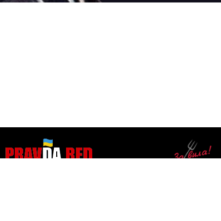
ЗАБОРОНЕНА ПРАВДА
●
●
●
ПУБЛІКАЦІЇ
ВIДЕО
АУДІО
БЛОГИ
●
●
●
●
СОЦМЕРЕЖІ
НОВИНИ
КОНТАКТИ
ЛЖЕПАНДЕМІЯ