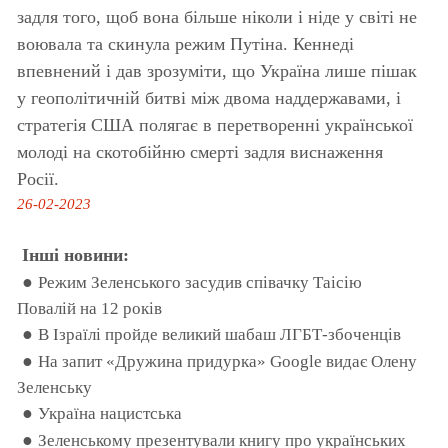
задля того, щоб вона більше ніколи і ніде у світі не
воювала та скинула режим Путіна. Кеннеді
впевнений і дав зрозуміти, що Україна лише пішак
у геополітичній битві між двома наддержавами, і
стратегія США полягає в перетворенні української
молоді на скотобійню смерті задля виснаження
Росії.
26-02-2023
Інші новини:
●
Режим Зеленського засудив співачку Таісію
Повалій на 12 років
●
В Ізраїлі пройде великий шабаш ЛГБТ-збоченців
●
На запит «Дружина придурка» Google видає Олену
Зеленську
●
Україна нацистська
●
Зеленському презентували книгу про українських