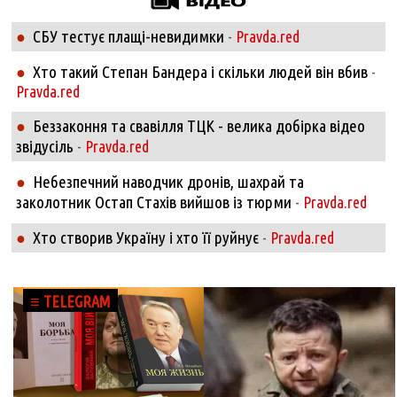
СБУ тестує плащі-невидимки
●
-
Pravda.red
Хто такий Степан Бандера і скільки людей він вбив
●
-
Pravda.red
Беззаконня та свавілля ТЦК - велика добірка відео
●
звідусіль
-
Pravda.red
Небезпечний наводчик дронів, шахрай та
●
заколотник Остап Стахів вийшов із тюрми
-
Pravda.red
Хто створив Україну і хто її руйнує
●
-
Pravda.red
≡ TELEGRAM