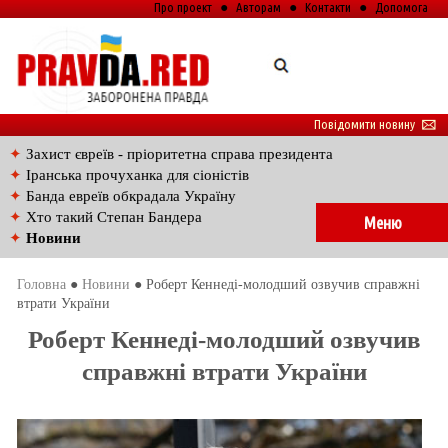
Про проект
●
Авторам
●
Контакти
●
Допомога
Повідомити новину
🖂
✦
Захист євреїв - пріоритетна справа президента
✦
Іранська прочуханка для сіоністів
✦
Банда евреїв обкрадала Україну
✦
Хто такий Степан Бандера
Меню
✦
Новини
Головна
●
Новини
● Роберт Кеннеді-молодший озвучив справжні
втрати України
Роберт Кеннеді-молодший озвучив
справжні втрати України