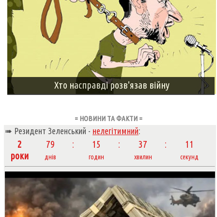
Хто насправді розв'язав війну
= НОВИНИ ТА ФАКТИ =
➠ Резидент Зеленський -
нелегітимний
:
2
79
15
37
12
роки