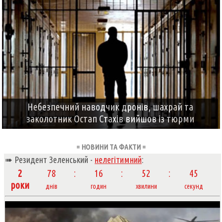
Небезпечний наводчик дронів, шахрай та
заколотник Остап Стахів вийшов із тюрми
= НОВИНИ ТА ФАКТИ =
➠ Резидент Зеленський -
нелегітимний
:
2
78
16
52
46
роки