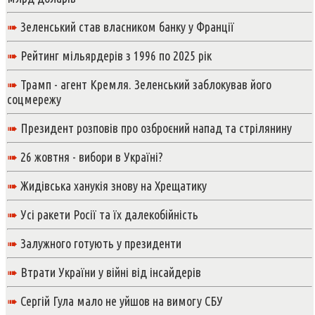
➠
Зеленський став власником банку у Франції
➠
Рейтинг мільярдерів з 1996 по 2025 рік
➠
Трамп - агент Кремля. Зеленський заблокував його
соцмережу
➠
Президент розповів про озброєний напад та стрілянину
➠
26 жовтня - вибори в Україні?
➠
Жидівська ханукія знову на Хрещатику
➠
Усі ракети Росії та їх далекобійність
➠
Залужного готують у президенти
➠
Втрати України у війні від інсайдерів
➠
Сергій Гула мало не уйшов на вимогу СБУ