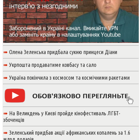
➠
Олена Зеленська придбала сукню принцеси Діани
➠
Укрпошта продаватиме ковбасу та сало
➠
Україна покінчила з космосом та космічними ракетами
➠
На Великдень у Києві пройде кінофестиваль ЛГБТ-
збоченців
➠
Зеленський придбав акції африканських копалень за 1.6
млрд доларів