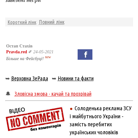
Повний лінк
Короткий лінк
Остап Стахів
Pravda.red
✐
24-05-2021
new
Більше на Фейсбуці!
➥
Верховна ЗеРада
➥
Новини та факти
🔔
Зловісна змова - качай та прозрівай
Солоденька реклама ЗСУ
●
і майбутнього України -
замість перебитих
українських чоловіків