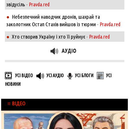
звідусіль
-
Pravda.red
Небезпечний наводчик дронів, шахрай та
●
заколотник Остап Стахів вийшов із тюрми
-
Pravda.red
Хто створив Україну і хто її руйнує
●
-
Pravda.red
УСІ ВІДЕО
УСІ АУДІО
УСІ БЛОГИ
УСІ
НОВИНИ
≡ ВІДЕО