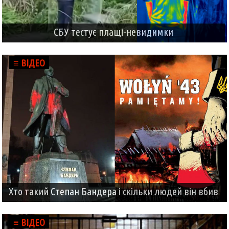
СБУ тестує плащі-невидимки
≡ ВІДЕО
Хто такий Степан Бандера і скільки людей він вбив
≡ ВІДЕО