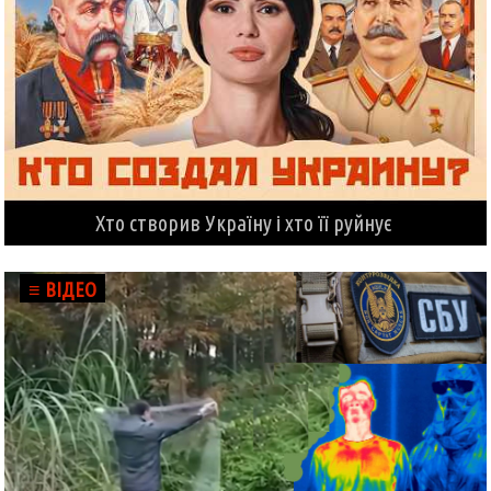
Хто створив Україну і хто її руйнує
≡ ВІДЕО