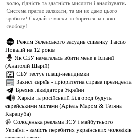
волю, гідність та здатність мислити i аналізувати.
Система прагне залякати, та ми не дамо цього
зробити! Скидайте маски та боріться за свою
свободу!
Режим Зеленського засудив співачку Таісію
Повалій на 12 років
Як СБУ намагалась вбити мене в Іспанії
(Анатолій Шарій)
СБУ тестує плащі-невидимки
Захист євреїв - пріоритетна справа президента
Брехня ліквідатора України
Харків та російський Білгород будуть
єврейськими містами (Аріель Маром & Тетяна
Карацуба)
Солоденька реклама ЗСУ і майбутнього
📹
України - замість перебитих українських чоловіків
завезені негри