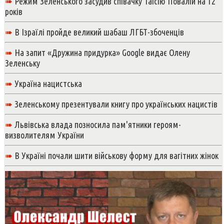
➠
Режим Зеленського засудив співачку Таісію Повалій на 12
років
➠
В Ізраїлі пройде великий шабаш ЛГБТ-збоченців
➠
На запит «Дружина придурка» Google видає Олену
Зеленську
➠
Україна нацистська
➠
Зеленському презентували книгу про українських нацистів
➠
Львівська влада позносила пам'ятники героям-
визволителям України
➠
В Україні почали шити військову форму для вагітних жінок