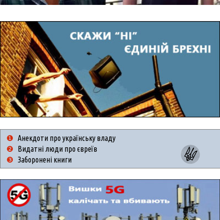
❶
Анекдоти про українську владу
❷
Видатні люди про євреїв
❸
Заборонені книги