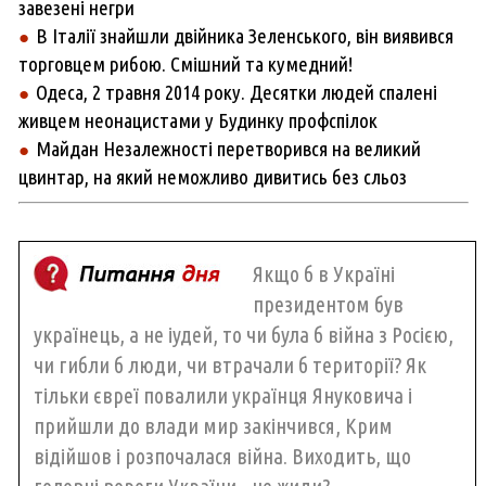
завезені негри
В Італії знайшли двійника Зеленського, він виявився
●
торговцем рибою. Смішний та кумедний!
Одеса, 2 травня 2014 року. Десятки людей спалені
●
живцем неонацистами у Будинку профспілок
Майдан Незалежності перетворився на великий
●
цвинтар, на який неможливо дивитись без сльоз
Якщо б в Україні
президентом був
українець, а не іудей, то чи була б війна з Росією,
чи гибли б люди, чи втрачали б території? Як
тільки євреї повалили українця Януковича і
прийшли до влади мир закінчився, Крим
відійшов і розпочалася війна. Виходить, що