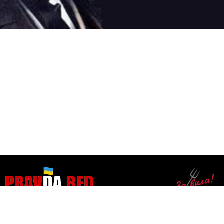
ЗАБОРОНЕНА ПРАВДА
●
●
●
ПУБЛІКАЦІЇ
ВIДЕО
АУДІО
БЛОГИ