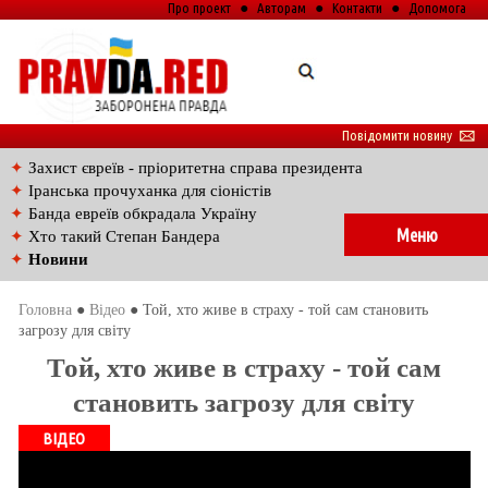
Про проект
●
Авторам
●
Контакти
●
Допомога
Повідомити новину
🖂
✦
Захист євреїв - пріоритетна справа президента
✦
Іранська прочуханка для сіоністів
✦
Банда евреїв обкрадала Україну
Меню
✦
Хто такий Степан Бандера
✦
Новини
Головна
●
Відео
● Той, хто живе в страху - той сам становить
загрозу для світу
Той, хто живе в страху - той сам
становить загрозу для світу
ВІДЕО