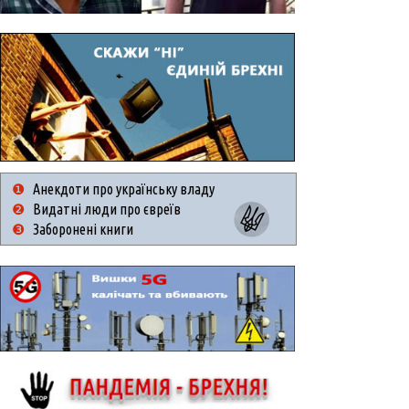
❶
Анекдоти про українську владу
❷
Видатні люди про євреїв
❸
Заборонені книги