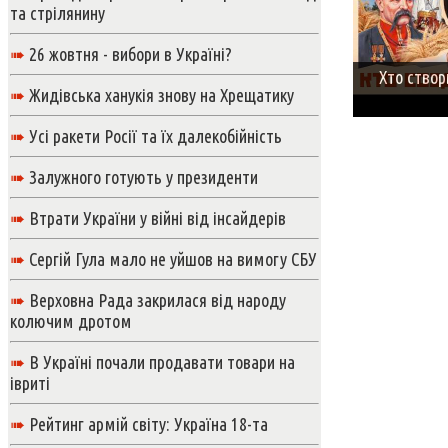
та стрілянину
➠
26 жовтня - вибори в Україні?
Хто створи
➠
Жидівська ханукія знову на Хрещатику
➠
Усі ракети Росії та їх далекобійність
➠
Залужного готують у президенти
➠
Втрати України у війні від інсайдерів
➠
Сергій Гула мало не уйшов на вимогу СБУ
➠
Верховна Рада закрилася від народу
колючим дротом
➠
В Україні почали продавати товари на
івриті
➠
Рейтинг армій світу: Україна 18-та