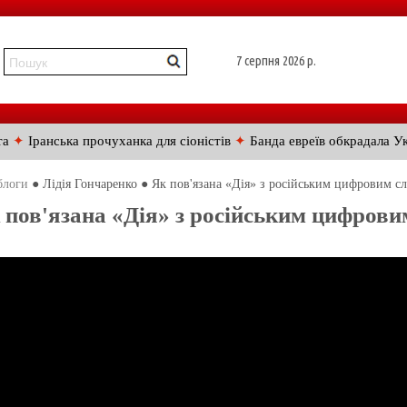
7 серпня 2026 р.
та
✦
Іранська прочуханка для сіоністів
✦
Банда евреїв обкрадала У
блоги
● Лідія Гончаренко ● Як пов'язана «Дія» з російським цифровим с
 пов'язана «Дія» з російським цифрови