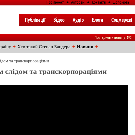
Про проект
●
Авторам
●
Контакти
●
Допомога
Публікації
Вiдео
Аудіо
Блоги
Соцмережі
Повідомити новину
🖂
країну
✦
Хто такий Степан Бандера
✦
Новини
✦
лідом та транскорпораціями
м слідом та транскорпораціями