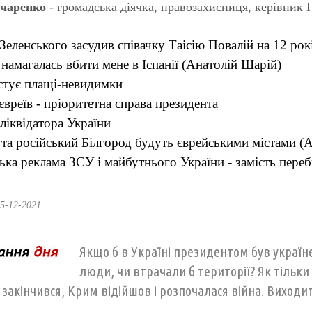
нчаренко
- громадська діячка, правозахисниця, керівник
еленського засудив співачку Таісію Повалій на 12 рок
намагалась вбити мене в Іспанії (Анатолій Шарій)
стує плащі-невидимки
євреїв - пріоритетна справа президента
ліквідатора України
 та російський Білгород будуть єврейськими містами 
ка реклама ЗСУ і майбутнього України - замість переб
5-12-2021
Якщо б в Україні президентом був українець
люди, чи втрачали б території? Як тільк
закінчився, Крим відійшов і розпочалася війна. Виходит