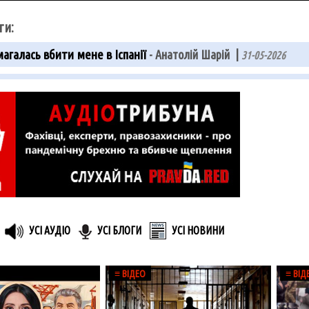
ги:
агалась вбити мене в Іспанії
- Анатолій Шарій |
31-05-2026
УСІ АУДІО
УСІ БЛОГИ
УСІ НОВИНИ
≡ ВІДЕО
≡ ВІД