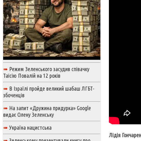
➠
Режим Зеленського засудив співачку
Таісію Повалій на 12 років
➠
В Ізраїлі пройде великий шабаш ЛГБТ-
збоченців
➠
На запит «Дружина придурка» Google
видає Олену Зеленську
➠
Україна нацистська
Лідія Гончаре
➠
Зеленському презентували книгу про