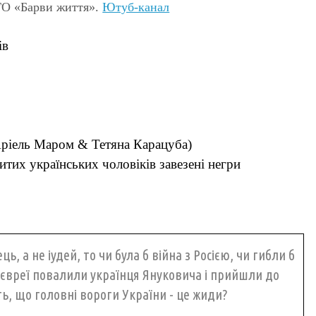
 ГО «Барви життя».
Ютуб-канал
ів
(Аріель Маром & Тетяна Карацуба)
итих українських чоловіків завезені негри
, а не іудей, то чи була б війна з Росією, чи гибли б
и євреї повалили українця Януковича і прийшли до
ь, що головні вороги України - це жиди?