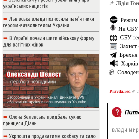
📌
Лідія Го
українських нацистів
➠
Львівська влада позносила пам'ятники
Режим З
героям-визволителям України
Як СБУ 
СБУ те
➠
В Україні почали шити військову форму
для вагітних жінок
Захист 
Брехня 
Харків
Солодень
📹
Pravda.red
✐
1
➠
Олена Зеленська придбала сукню
принцеси Діани
влади мир 
➠
Укрпошта продаватиме ковбасу та сало