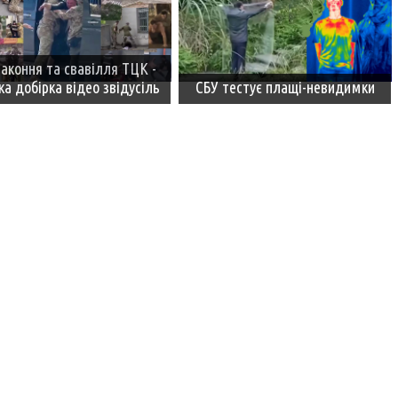
аконня та свавілля ТЦК -
ка добірка відео звідусіль
СБУ тестує плащі-невидимки