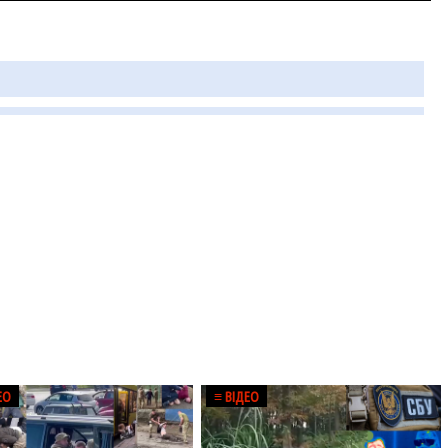
ЕО
≡ ВІДЕО