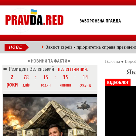
ЗАБОРОНЕНА ПРАВДА
✦
Захист євреїв - пріоритетна справа президен
= НОВИНИ ТА ФАКТИ =
Головна
●
Відео
➠ Резидент Зеленський -
нелегітимний
:
Як
2
78
15
35
15
ВІДЕОБЛОГ
роки