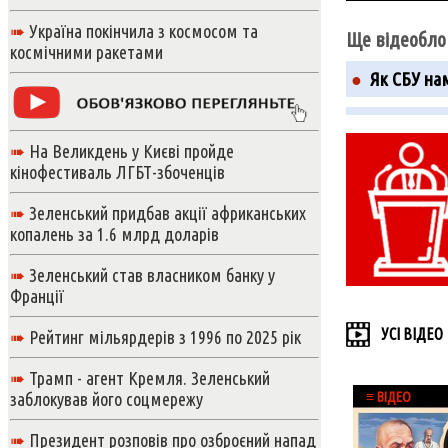
➠
Україна покінчила з космосом та
Ще відеобло
космічними ракетами
Як СБУ нам
●
➠
На Великдень у Києві пройде
кінофестиваль ЛГБТ-збоченців
➠
Зеленський придбав акції африканських
копалень за 1.6 млрд доларів
➠
Зеленський став власником банку у
Франції
УСІ ВІДЕО
➠
Рейтинг мільярдерів з 1996 по 2025 рік
➠
Трамп - агент Кремля. Зеленський
≡ ВІДЕО
заблокував його соцмережу
➠
Президент розповів про озброєний напад