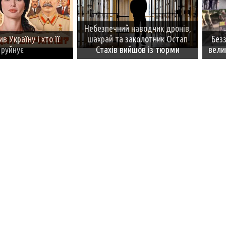
Небезпечний наводчик дронів,
в Україну і хто її
шахрай та заколотник Остап
Безз
руйнує
Стахів вийшов із тюрми
вели