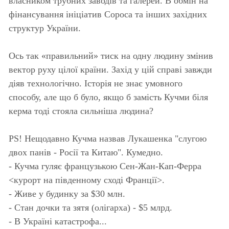
власником трубних заводів та галерей. В обмін на
фінансування ініціатив Сороса та інших західних
структур України.
Ось так «правильний» тиск на одну людину змінив
вектор руху цілої країни. Захід у цій справі завжди
діяв технологічно. Історія не знає умовного
способу, але що б було, якщо б замість Кучми біля
керма тоді стояла сильніша людина?
PS! Нещодавно Кучма назвав Лукашенка "слугою
двох панів - Росії та Китаю". Кумедно.
- Кучма гуляє французькою Сен-Жан-Кап-Ферра
<курорт на південному сході Франції>.
- Живе у будинку за $30 млн.
- Стан дочки та зятя (олігарха) - $5 млрд.
- В Україні катастрофа...