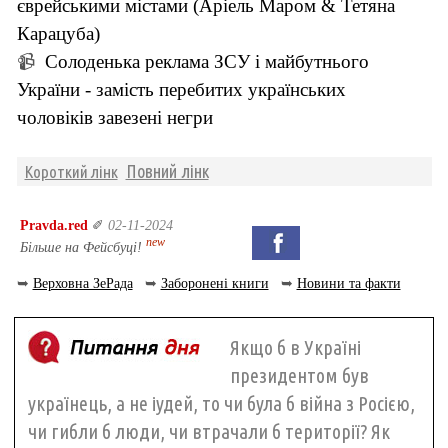
єврейськими містами (Аріель Маром & Тетяна
Карацуба)
Солоденька реклама ЗСУ і майбутнього
📹
України - замість перебитих українських
чоловіків завезені негри
Повний лінк
Короткий лінк
Pravda.red
✐
02-11-2024
new
Більше на Фейсбуці!
➥
Верховна ЗеРада
➥
Заборонені книги
➥
Новини та факти
Якщо б в Україні
президентом був
українець, а не іудей, то чи була б війна з Росією,
чи гибли б люди, чи втрачали б території? Як