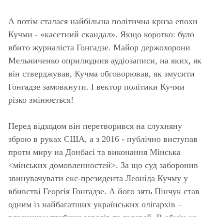
А потім сталася найбільша політична криза епохи
Кучми - «касетний скандал». Якщо коротко: було
вбито журналіста Гонгадзе. Майор держохорони
Мельниченко оприлюднив аудіозаписи, на яких, як
він стверджував, Кучма обговорював, як змусити
Гонгадзе замовкнути. І вектор політики Кучми
різко змінюється!
Перед відходом він перетворився на слухняну
зброю в руках США, а з 2016 - публічно виступав
проти миру на Донбасі та виконання Мінська
<мінських домовленностей>. За що суд заборонив
звинувачувати екс-президента Леоніда Кучму у
вбивстві Георгія Гонгадзе. А його зять Пінчук став
одним із найбагатших українських олігархів –