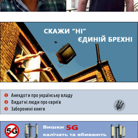
❶
Анекдоти про українську владу
❷
Видатні люди про євреїв
❸
Заборонені книги