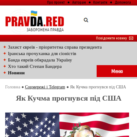
Про проект
●
Авторам
●
Контакти
●
Допомога
Повідомити новину
🖂
✦
Захист євреїв - пріоритетна справа президента
✦
Іранська прочуханка для сіоністів
✦
Банда евреїв обкрадала Україну
✦
Хто такий Степан Бандера
Меню
✦
Новини
Головна
●
Соцмережі і Telegram
● Як Кучма прогнувся під США
Як Кучма прогнувся під США