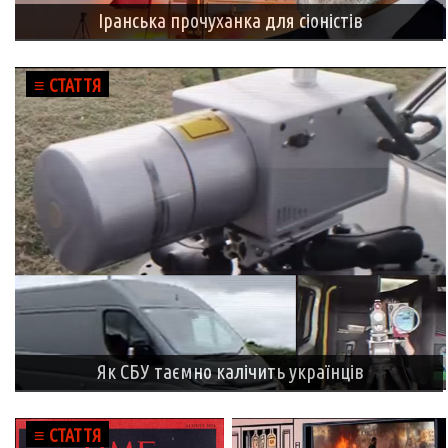
Іранська прочуханка для сіоністів
≡ СТАТТЯ
Як СБУ таємно калічить українців
≡ СТАТТЯ