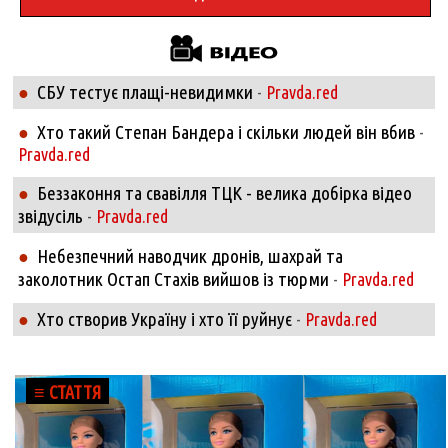
СБУ тестує плащі-невидимки
●
-
Pravda.red
Хто такий Степан Бандера і скільки людей він вбив
●
-
Pravda.red
Беззаконня та свавілля ТЦК - велика добірка відео
●
звідусіль
-
Pravda.red
Небезпечний наводчик дронів, шахрай та
●
заколотник Остап Стахів вийшов із тюрми
-
Pravda.red
Хто створив Україну і хто її руйнує
●
-
Pravda.red
≡ СТАТТЯ