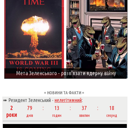
Мета Зеленського - розв'язати ядерну війну
= НОВИНИ ТА ФАКТИ =
➠ Резидент Зеленський -
нелегітимний
:
2
79
13
37
20
роки