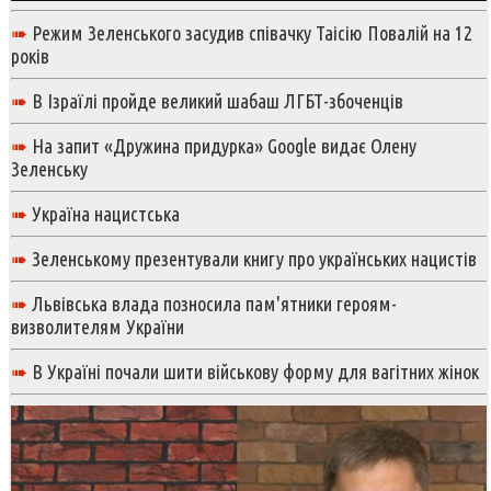
➠
Режим Зеленського засудив співачку Таісію Повалій на 12
років
➠
В Ізраїлі пройде великий шабаш ЛГБТ-збоченців
➠
На запит «Дружина придурка» Google видає Олену
Зеленську
➠
Україна нацистська
➠
Зеленському презентували книгу про українських нацистів
➠
Львівська влада позносила пам'ятники героям-
визволителям України
➠
В Україні почали шити військову форму для вагітних жінок