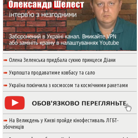
➠
Олена Зеленська придбала сукню принцеси Діани
➠
Укрпошта продаватиме ковбасу та сало
➠
Україна покінчила з космосом та космічними ракетами
➠
На Великдень у Києві пройде кінофестиваль ЛГБТ-
збоченців