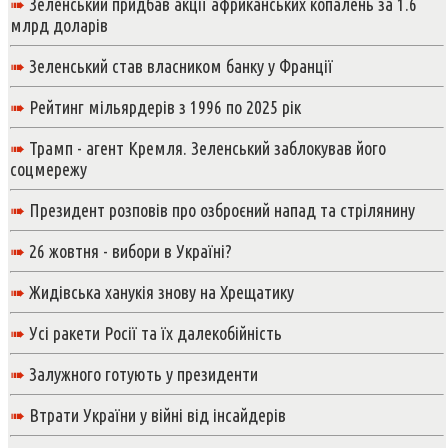
➠
Зеленський придбав акції африканських копалень за 1.6
млрд доларів
➠
Зеленський став власником банку у Франції
➠
Рейтинг мільярдерів з 1996 по 2025 рік
➠
Трамп - агент Кремля. Зеленський заблокував його
соцмережу
➠
Президент розповів про озброєний напад та стрілянину
➠
26 жовтня - вибори в Україні?
➠
Жидівська ханукія знову на Хрещатику
➠
Усі ракети Росії та їх далекобійність
➠
Залужного готують у президенти
➠
Втрати України у війні від інсайдерів