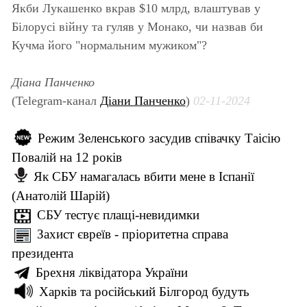
Якби Лукашенко вкрав $10 млрд, влаштував у
Білорусі війну та гуляв у Монако, чи назвав би
Кучма його "нормальним мужиком"?
Діана Панченко
(Telegram-канал
Діани Панченко
)
02-11-2024
Режим Зеленського засудив співачку Таісію
Повалій на 12 років
Як СБУ намагалась вбити мене в Іспанії
(Анатолій Шарій)
СБУ тестує плащі-невидимки
Захист євреїв - пріоритетна справа
президента
Брехня ліквідатора України
Харків та російський Білгород будуть