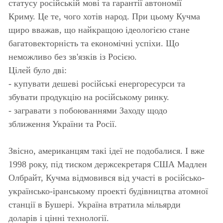
статусу російській мові та гарантії автономії
Криму. Це те, чого хотів народ. При цьому Кучма
щиро вважав, що найкращою ідеологією стане
багатовекторність та економічні успіхи. Що
неможливо без зв'язків із Росією.
Цілей було дві:
- купувати дешеві російські енергоресурси та
збувати продукцію на російському ринку.
- загравати з побоюваннями Заходу щодо
зближення України та Росії.
Звісно, ​​американцям такі ідеї не подобалися. І вже
1998 року, під тиском держсекретаря США Мадлен
Олбрайт, Кучма відмовився від участі в російсько-
українсько-іранському проекті будівництва атомної
станції в Бушері. Україна втратила мільярди
доларів і цінні технології.